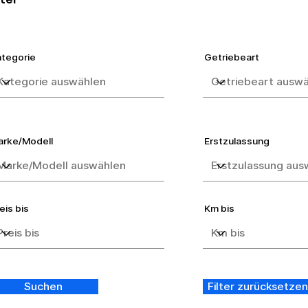
tegorie
Getriebeart
arke/Modell
Erstzulassung
eis bis
Km bis
Suchen
Filter zurücksetzen